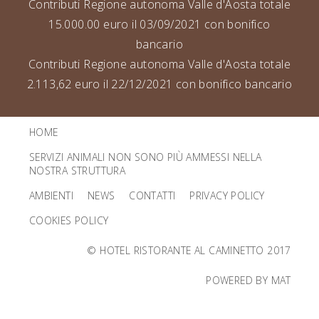
Contributi Regione autonoma Valle d'Aosta totale
15.000.00 euro il 03/09/2021 con bonifico
bancario
Contributi Regione autonoma Valle d'Aosta totale
2.113,62 euro il 22/12/2021 con bonifico bancario
HOME
SERVIZI ANIMALI NON SONO PIÙ AMMESSI NELLA
NOSTRA STRUTTURA
AMBIENTI
NEWS
CONTATTI
PRIVACY POLICY
COOKIES POLICY
© HOTEL RISTORANTE AL CAMINETTO 2017
POWERED BY MAT